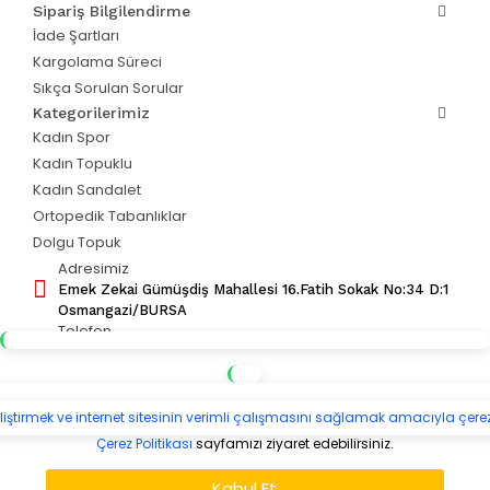
Sipariş Bilgilendirme
İade Şartları
Kargolama Süreci
Sıkça Sorulan Sorular
Kategorilerimiz
Kadın Spor
Kadın Topuklu
Kadın Sandalet
Ortopedik Tabanlıklar
Dolgu Topuk
Adresimiz
Emek Zekai Gümüşdiş Mahallesi 16.Fatih Sokak No:34 D:1
Osmangazi/BURSA
Telefon
0501 371 16 41
Mail Adresimiz
info@hanibanaayakkabi.com
eliştirmek ve internet sitesinin verimli çalışmasını sağlamak amacıyla çerez
Çerez Politikası
sayfamızı ziyaret edebilirsiniz.
Ayakkabı Tamir & Bakım Talebi
Kabul Et