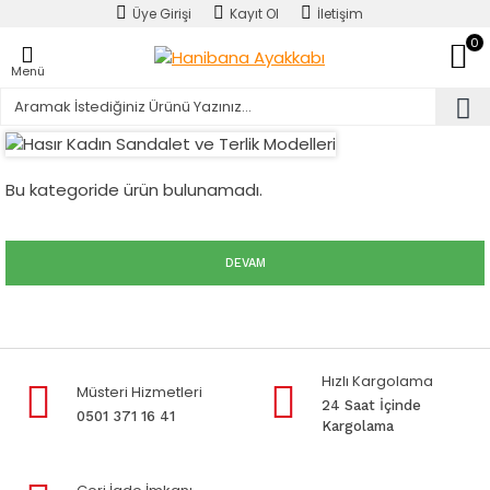
Üye Girişi
Kayıt Ol
İletişim
0
Menü
Bu kategoride ürün bulunamadı.
DEVAM
Hızlı Kargolama
Müsteri Hizmetleri
24 Saat İçinde
0501 371 16 41
Kargolama