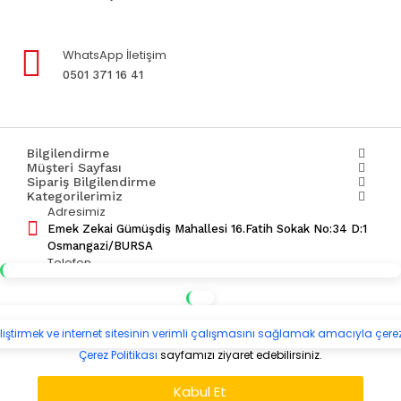
WhatsApp İletişim
0501 371 16 41
Bilgilendirme
Müşteri Sayfası
Sipariş Bilgilendirme
Kategorilerimiz
Adresimiz
Emek Zekai Gümüşdiş Mahallesi 16.Fatih Sokak No:34 D:1
Osmangazi/BURSA
Telefon
0501 371 16 41
Mail Adresimiz
info@hanibanaayakkabi.com
eliştirmek ve internet sitesinin verimli çalışmasını sağlamak amacıyla çerez
Çerez Politikası
sayfamızı ziyaret edebilirsiniz.
Ayakkabı Tamir & Bakım Talebi
ÜRÜNLERI FILTRELE
Kabul Et