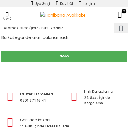
Üye Girişi
Kayıt Ol
İletişim
0
Menü
Bu kategoride ürün bulunamadı.
DEVAM
Hızlı Kargolama
Müsteri Hizmetleri
24 Saat İçinde
0501 371 16 41
Kargolama
Geri İade İmkanı
14 Gün İçinde Ücretsiz İade